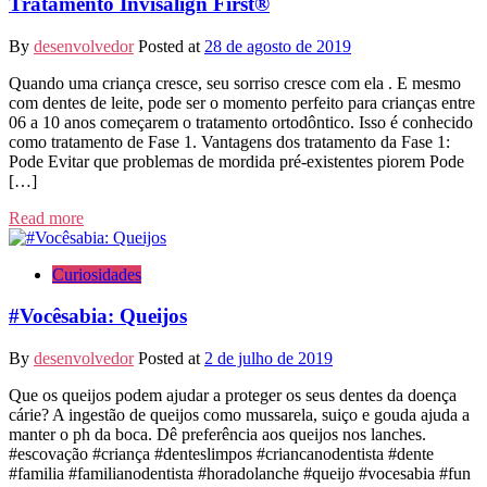
Tratamento Invisalign First®
By
desenvolvedor
Posted at
28 de agosto de 2019
Quando uma criança cresce, seu sorriso cresce com ela . E mesmo
com dentes de leite, pode ser o momento perfeito para crianças entre
06 a 10 anos começarem o tratamento ortodôntico. Isso é conhecido
como tratamento de Fase 1. Vantagens dos tratamento da Fase 1:
Pode Evitar que problemas de mordida pré-existentes piorem Pode
[…]
Read more
Curiosidades
#Vocêsabia: Queijos
By
desenvolvedor
Posted at
2 de julho de 2019
Que os queijos podem ajudar a proteger os seus dentes da doença
cárie? A ingestão de queijos como mussarela, suiço e gouda ajuda a
manter o ph da boca. Dê preferência aos queijos nos lanches.
#escovação #criança #denteslimpos #criancanodentista #dente
#familia #familianodentista #horadolanche #queijo #vocesabia #fun