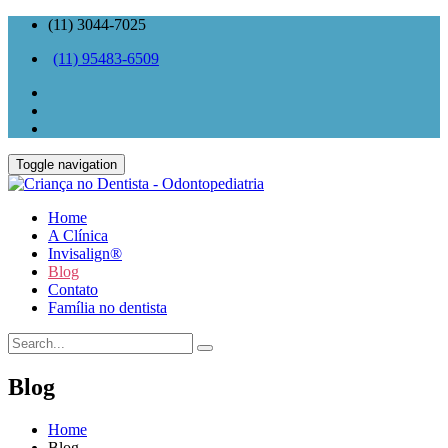
(11) 3044-7025
(11) 95483-6509
Toggle navigation
Home
A Clínica
Invisalign®
Blog
Contato
Família no dentista
Blog
Home
Blog